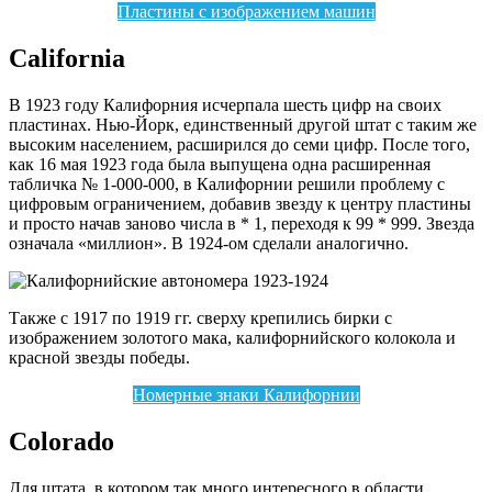
Пластины с изображением машин
California
В 1923 году Калифорния исчерпала шесть цифр на своих
пластинах. Нью-Йорк, единственный другой штат с таким же
высоким населением, расширился до семи цифр. После того,
как 16 мая 1923 года была выпущена одна расширенная
табличка № 1-000-000, в Калифорнии решили проблему с
цифровым ограничением, добавив звезду к центру пластины
и просто начав заново числа в * 1, переходя к 99 * 999. Звезда
означала «миллион». В 1924-ом сделали аналогично.
Также с 1917 по 1919 гг. сверху крепились бирки с
изображением золотого мака, калифорнийского колокола и
красной звезды победы.
Номерные знаки Калифорнии
Colorado
Для штата, в котором так много интересного в области