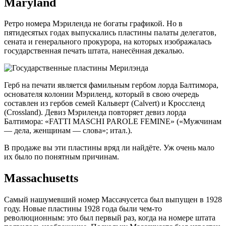
Maryland
Ретро номера Мэриленда не богаты графикой. Но в
пятидесятых годах выпускались пластины палаты делегатов,
сената и генерального прокурора, на которых изображалась
государственная печать штата, нанесённая декалью.
Герб на печати является фамильным гербом лорда Балтимора,
основателя колонии Мэриленд, который в свою очередь
составлен из гербов семей Кальверт (Calvert) и Кроссленд
(Crossland). Девиз Мэриленда повторяет девиз лорда
Балтимора: «FATTI MASCHI PAROLE FEMINE» («Мужчинам
— дела, женщинам — слова»; итал.).
В продаже вы эти пластины вряд ли найдёте. Уж очень мало
их было по понятным причинам.
Massachusetts
Самый нашумевший номер Массачусетса был выпущен в 1928
году. Новые пластины 1928 года были чем-то
революционным: это был первый раз, когда на номере штата