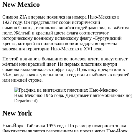
New Mexico
Символ ZIA впервые появился на номера Нью-Мексико в
1927 году. Он представляет собой исторический
символ Солнца, использовавшийся индейцами зиа, на жёлтом
поле. Жёлтый и красный цвета флага соответствуют
историческому военному испанскому флагу «Бургундский
крест», который использовали конкистадоры во времена
завоевания территории Нью-Мексико в XVI веке.
По этой причине в большинстве номеров штата присутствует
жёлтый или красный цвет. На первых пластинах внутри
символа выдавливалась цифра года. Практику прекратили в
53-м, когда значок уменьшили, а год стали выбивать в верхней
или нижней строке.
Нью-Мексико 1946 года. Департамент автомобильных до
Department).
New York
Нью-Йорк. Табличка 1955 года. По размеру номерного знака.
Фактически является разрешением на проезд через Нью-Йорк.