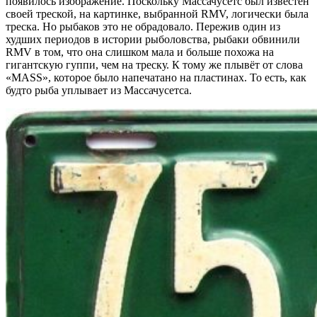
появилось изображение. Поскольку Массачусетс был известен
своей треской, на картинке, выбранной RMV, логически была
треска. Но рыбаков это не обрадовало. Пережив один из
худших периодов в истории рыболовства, рыбаки обвинили
RMV в том, что она слишком мала и больше похожа на
гигантскую гуппи, чем на треску. К тому же плывёт от слова
«MASS», которое было напечатано на пластинах. То есть, как
будто рыба уплывает из Массачусетса.