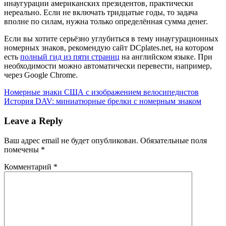
инаугурации американских президентов, практически
нереально. Если не включать тридцатые годы, то задача
вполне по силам, нужна только определённая сумма денег.
Если вы хотите серьёзно углубиться в тему инаугурационных
номерных знаков, рекомендую сайт
DCplates.net, на котором
есть
полный гид из пяти страниц
на английском языке. При
необходимости можно автоматически перевести, например,
через Google Chrome.
Навигация
Previous
Номерные знаки США с изображением велосипедистов
Post:
Next
История DAV: миниатюрные брелки с номерным знаком
по
Post:
записям
Leave a Reply
Ваш адрес email не будет опубликован.
Обязательные поля
помечены
*
Комментарий
*