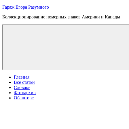
Skip
Гараж Егора Разумного
to
Коллекционирование номерных знаков Америки и Канады
content
Menu
Главная
Все статьи
Словарь
Фотоархив
Об авторе