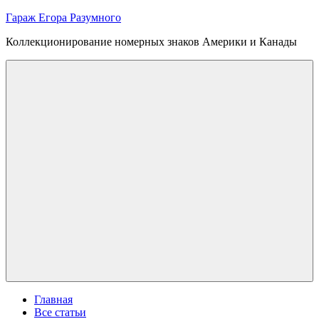
Skip
Гараж Егора Разумного
to
Коллекционирование номерных знаков Америки и Канады
content
Menu
Главная
Все статьи