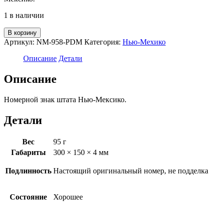
1 в наличии
Количество
В корзину
товара
Артикул:
NM-958-PDM
Категория:
Нью-Мехико
958-
PDM
Описание
Детали
-
Номер
Описание
из
Нью-
Номерной знак штата Нью-Мексико.
Мексико
Детали
Вес
95 г
Габариты
300 × 150 × 4 мм
Подлинность
Настоящий оригинальный номер, не подделка
Состояние
Хорошее