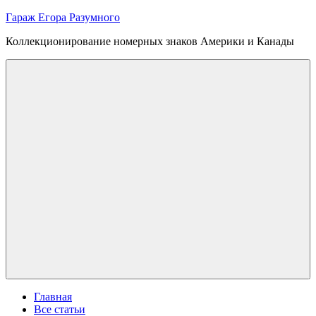
Skip
Гараж Егора Разумного
to
Коллекционирование номерных знаков Америки и Канады
content
Menu
Главная
Все статьи