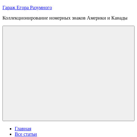
Skip
Гараж Егора Разумного
to
Коллекционирование номерных знаков Америки и Канады
content
Menu
Главная
Все статьи